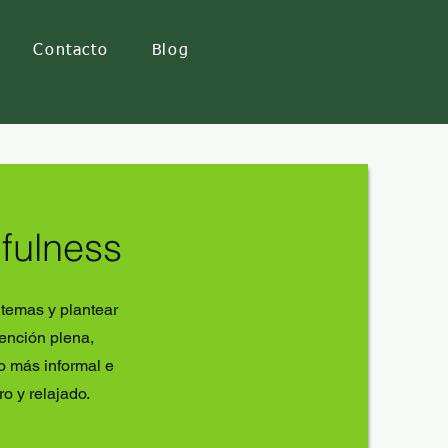
Contacto
Blog
fulness
temas y plantear
tención plena,
o más informal e
o y relajado.