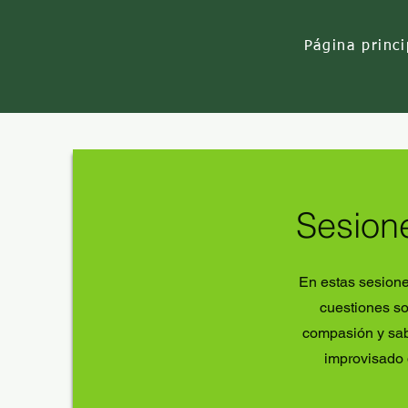
Página princi
Sesion
En estas sesion
cuestiones so
compasión y sab
improvisado 