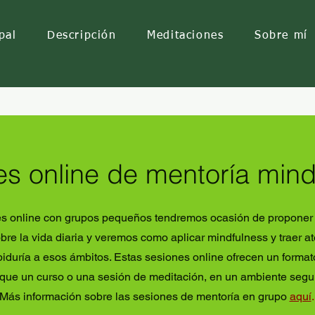
pal
Descripción
Meditaciones
Sobre mí
es online de mentoría mind
es online con grupos pequeños tendremos ocasión de proponer 
bre la vida diaria y veremos como aplicar mindfulness y traer a
iduría a esos ámbitos. Estas sesiones online ofrecen un format
que un curso o una sesión de meditación, en un ambiente segur
Más información sobre las sesiones de mentoría en grupo
aquí
.