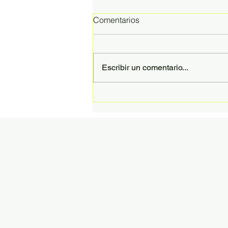
Comentarios
Escribir un comentario...
Las prácticas del corazón
(brahma viharas)