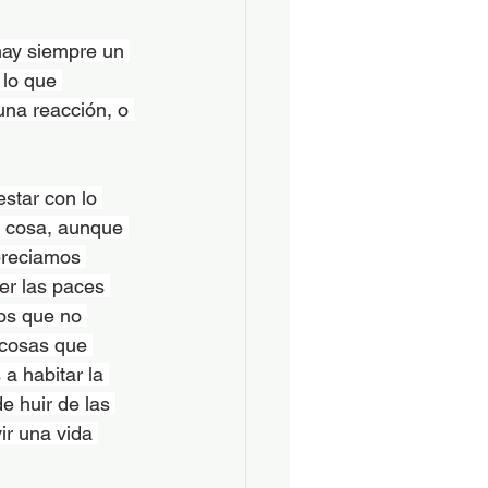
hay siempre un 
lo que 
na reacción, o 
star con lo 
a cosa, aunque 
preciamos 
er las paces 
os que no 
 cosas que 
a habitar la 
e huir de las 
ir una vida 