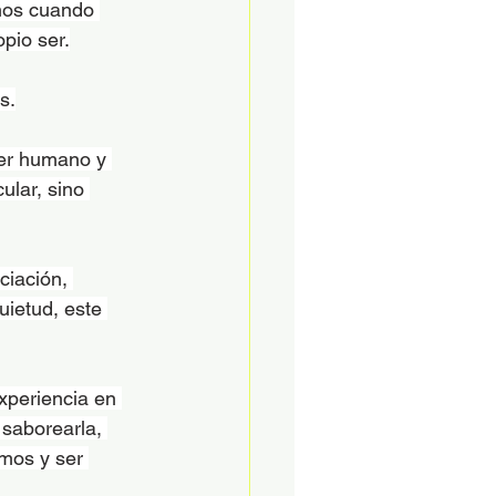
mos cuando 
pio ser.
s.
ser humano y 
ular, sino 
ciación, 
uietud, este 
periencia en 
 saborearla, 
omos y ser 