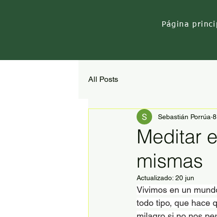
Página princi
All Posts
Sebastián Porrúa
8
Meditar e
mismas
Actualizado:
20 jun
Vivimos en un mundo 
todo tipo, que hace 
milagro si no nos pe