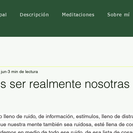
pal
Descripción
Meditaciones
Sobre mí
 jun
3 min de lectura
s ser realmente nosotras
lleno de ruido, de información, estímulos, lleno de dist
que nuestra mente también sea ruidosa, esté llena de co
rdemos en medio de todo ese ruido, de esa lista de cosa