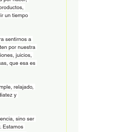
 productos, 
ir un tiempo 
a sentirnos a 
ten por nuestra 
ones, juicios, 
sas, que esa es 
ple, relajado, 
iatez y 
ncia, sino ser 
r. Estamos 